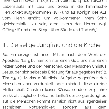
unversehrt bewahrt (183), nach Vollendung des irdischen
Lebenslaufs mit Leib und Seele in die himmlische
Herrlichkeit aufgenommen (184) und als Königin des Alls
vom Herrn erhöht, um vollkommener ihrem Sohn
gleichgestaltet zu sein, dem Herrn der Herren (vgl.
Offb19,16) und dem Sieger über Sünde und Tod (185).
III. Die selige Jungfrau und die Kirche
60. Ein einziger ist unser Mittler nach dem Wort des
Apostels: "Es gibt nämlich nur einen Gott und nur einen
Mittler Gottes und der Menschen, den Menschen Christus
Jesus, der sich selbst als Erlösung für alle gegeben hat" (1
Tim 2,5-6). Marias mütterliche Aufgabe gegenüber den
Menschen aber verdunkelt oder mindert diese einzige
Mittlerschaft Christi in keiner Weise, sondern zeigt ihre
Wirkkraft. Jeglicher heilsame Einfluß der seligen Jungfrau
auf die Menschen kommt nämlich nicht aus irgendeiner
sachlichen Notwendigkeit, sondern aus dem