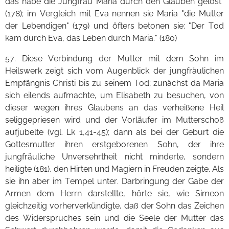
das habe die Jungfrau Maria durch den Glauben gelöst"
(178); im Vergleich mit Eva nennen sie Maria "die Mutter
der Lebendigen" (179) und öfters betonen sie: "Der Tod
kam durch Eva, das Leben durch Maria." (180)
57. Diese Verbindung der Mutter mit dem Sohn im
Heilswerk zeigt sich vom Augenblick der jungfräulichen
Empfängnis Christi bis zu seinem Tod; zunächst da Maria
sich eilends aufmachte, um Elisabeth zu besuchen, von
dieser wegen ihres Glaubens an das verheißene Heil
seliggepriesen wird und der Vorläufer im Mutterschoß
aufjubelte (vgl. Lk 1,41-45); dann als bei der Geburt die
Gottesmutter ihren erstgeborenen Sohn, der ihre
jungfräuliche Unversehrtheit nicht minderte, sondern
heiligte (181), den Hirten und Magiern in Freuden zeigte. Als
sie ihn aber im Tempel unter. Darbringung der Gabe der
Armen dem Herrn darstellte, hörte sie, wie Simeon
gleichzeitig vorherverkündigte, daß der Sohn das Zeichen
des Widerspruches sein und die Seele der Mutter das