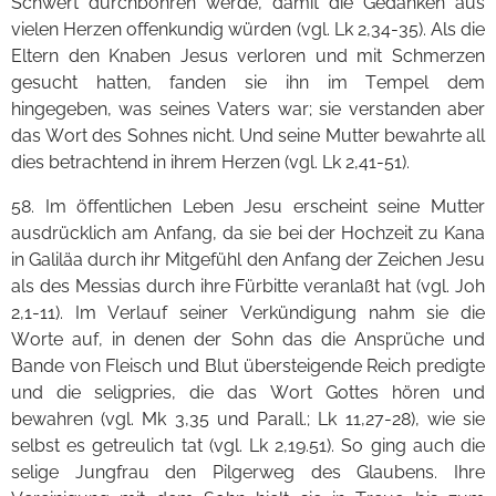
Schwert durchbohren werde, damit die Gedanken aus
vielen Herzen offenkundig würden (vgl. Lk 2,34-35). Als die
Eltern den Knaben Jesus verloren und mit Schmerzen
gesucht hatten, fanden sie ihn im Tempel dem
hingegeben, was seines Vaters war; sie verstanden aber
das Wort des Sohnes nicht. Und seine Mutter bewahrte all
dies betrachtend in ihrem Herzen (vgl. Lk 2,41-51).
58. Im öffentlichen Leben Jesu erscheint seine Mutter
ausdrücklich am Anfang, da sie bei der Hochzeit zu Kana
in Galiläa durch ihr Mitgefühl den Anfang der Zeichen Jesu
als des Messias durch ihre Fürbitte veranlaßt hat (vgl. Joh
2,1-11). Im Verlauf seiner Verkündigung nahm sie die
Worte auf, in denen der Sohn das die Ansprüche und
Bande von Fleisch und Blut übersteigende Reich predigte
und die seligpries, die das Wort Gottes hören und
bewahren (vgl. Mk 3,35 und Parall.; Lk 11,27-28), wie sie
selbst es getreulich tat (vgl. Lk 2,19.51). So ging auch die
selige Jungfrau den Pilgerweg des Glaubens. Ihre