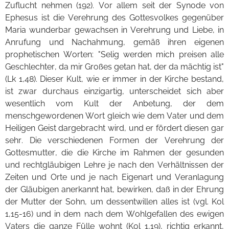
Zuflucht nehmen (192). Vor allem seit der Synode von
Ephesus ist die Verehrung des Gottesvolkes gegenüber
Maria wunderbar gewachsen in Verehrung und Liebe, in
Anrufung und Nachahmung, gemäß ihren eigenen
prophetischen Worten: "Selig werden mich preisen alle
Geschlechter, da mir Großes getan hat, der da mächtig ist"
(Lk 1,48). Dieser Kult, wie er immer in der Kirche bestand,
ist zwar durchaus einzigartig, unterscheidet sich aber
wesentlich vom Kult der Anbetung, der dem
menschgewordenen Wort gleich wie dem Vater und dem
Heiligen Geist dargebracht wird, und er fördert diesen gar
sehr. Die verschiedenen Formen der Verehrung der
Gottesmutter, die die Kirche im Rahmen der gesunden
und rechtgläubigen Lehre je nach den Verhältnissen der
Zeiten und Orte und je nach Eigenart und Veranlagung
der Gläubigen anerkannt hat, bewirken, daß in der Ehrung
der Mutter der Sohn, um dessentwillen alles ist (vgl. Kol
1,15-16) und in dem nach dem Wohlgefallen des ewigen
Vaters die ganze Fülle wohnt (Kol 1,19), richtig erkannt,