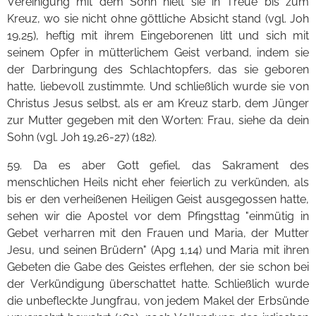
Vereinigung mit dem Sohn hielt sie in Treue bis zum
Kreuz, wo sie nicht ohne göttliche Absicht stand (vgl. Joh
19,25), heftig mit ihrem Eingeborenen litt und sich mit
seinem Opfer in mütterlichem Geist verband, indem sie
der Darbringung des Schlachtopfers, das sie geboren
hatte, liebevoll zustimmte. Und schließlich wurde sie von
Christus Jesus selbst, als er am Kreuz starb, dem Jünger
zur Mutter gegeben mit den Worten: Frau, siehe da dein
Sohn (vgl. Joh 19,26-27) (182).
59. Da es aber Gott gefiel, das Sakrament des
menschlichen Heils nicht eher feierlich zu verkünden, als
bis er den verheißenen Heiligen Geist ausgegossen hatte,
sehen wir die Apostel vor dem Pfingsttag "einmütig in
Gebet verharren mit den Frauen und Maria, der Mutter
Jesu, und seinen Brüdern" (Apg 1,14) und Maria mit ihren
Gebeten die Gabe des Geistes erflehen, der sie schon bei
der Verkündigung überschattet hatte. Schließlich wurde
die unbefleckte Jungfrau, von jedem Makel der Erbsünde