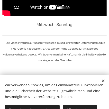
Mittwoch, Sonntag
* Die Videos werden auf unserer Webseite im sog. erweiterten Datenschutzmodus
("No-Cookie") abgespielt, d.h. es werden keine Cookies zur Analyse des
Nutzungsverhaltens gesetzt. Wir übernehmen keine Haftung für die Inhalte verlinkter
bzw. eingebetteter Websites.
© 2013 - 2026 MIA MADRE Wiener Manufaktur Rosenkranz der
Wir verwenden Cookies, um das einwandfreie Funktionieren
Wunderkammer Kunstachse OG | Lerchenfelderstraße 100 | A-
und die Sicherheit der Website zu gewährleitsen und eine
1080 Wien
bestmögliche Nutzererfahrung zu bieten.
+AMDG
Rosenkranz kaufen im Online Shop | Versand Deutschland,