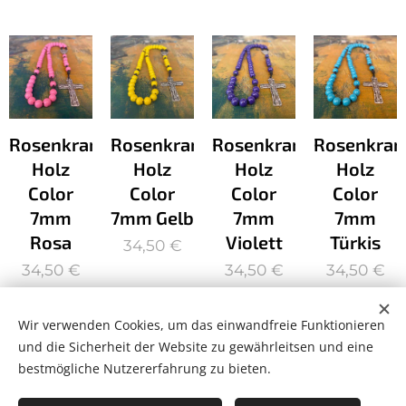
Rosenkranz
Rosenkranz
Rosenkranz
Rosenkran
Holz
Holz
Holz
Holz
Color
Color
Color
Color
7mm
7mm Gelb
7mm
7mm
Rosa
Violett
Türkis
34,50
€
34,50
€
34,50
€
34,50
€
Wir verwenden Cookies, um das einwandfreie Funktionieren
und die Sicherheit der Website zu gewährleitsen und eine
bestmögliche Nutzererfahrung zu bieten.