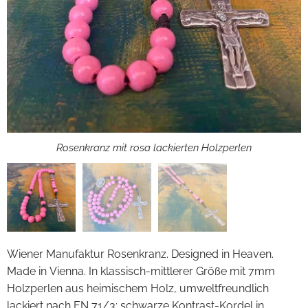
Rosa Rosenkranz mit Wunderbarer Medaille als Herzstück und
Klassischer 7mm Rosenkranz in Farbe Rosa
Rosenkranz mit rosa lackierten Holzperlen
Kreuz zur Hl. Dreifaltigkeit
Wiener Manufaktur Rosenkranz. Designed in Heaven.
Made in Vienna. In klassisch-mittlerer Größe mit 7mm
Holzperlen aus heimischem Holz, umweltfreundlich
lackiert nach EN 71/3; schwarze Kontrast-Kordel in