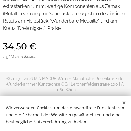
extrastarken 1,1mm; wertige Komponenten aus Zamak
(Metall Legierung für Schmuck) ermöglichen detailreiche
Reliefs am Herzstück "Wunderbare Medaille" und am
Kreuz "Dreieinigkeit". Praise!
34,50
€
zzgl. Versandkosten
© 2013 - 2026 MIA MADRE Wiener Manufaktur Rosenkranz der
Wunderkammer Kunstachse OG | Lerchenfelderstraße 100 | A-
1080 Wien
+AMDG
Rosenkranz kaufen im Online Shop | Versand Deutschland,
Wir verwenden Cookies, um das einwandfreie Funktionieren
Österreich und Rest-Europa
und die Sicherheit der Website zu gewährleitsen und eine
Kontakt
|
Impressum
|
Allgemeine
bestmögliche Nutzererfahrung zu bieten.
Geschäftsbedingungen
|
Datenschutzerklärung
|
Widerrufsbelehru