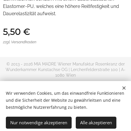
Elastomer-PU, welches eine höhere Reißfestigkeit und
Dauerelastizität aufweist.
5,50
€
zzgl. Versandkosten
© 2013 - 2026 MIA MADRE Wiener Manufaktur Rosenkranz der
Wunderkammer Kunstachse OG | Lerchenfelderstraße 100 | A-
1080 Wien
+AMDG
Rosenkranz kaufen im Online Shop | Versand Deutschland,
Wir verwenden Cookies, um das einwandfreie Funktionieren
Österreich und Rest-Europa
und die Sicherheit der Website zu gewährleitsen und eine
Kontakt
|
Impressum
|
Allgemeine
bestmögliche Nutzererfahrung zu bieten.
Geschäftsbedingungen
|
Datenschutzerklärung
|
Widerrufsbelehru
Cookies
Nur notwendige akzeptieren
Alle akzeptieren