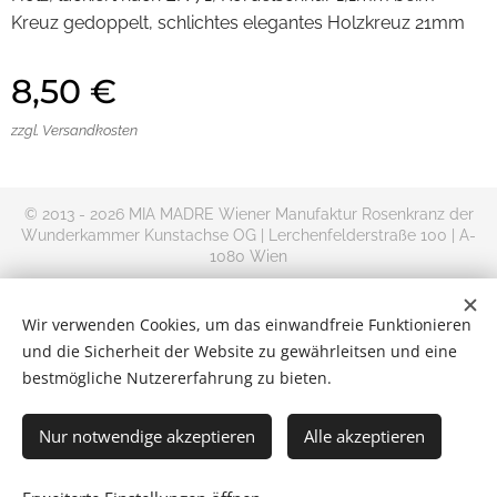
Kreuz gedoppelt, schlichtes elegantes Holzkreuz 21mm
8,50
€
zzgl. Versandkosten
© 2013 - 2026 MIA MADRE Wiener Manufaktur Rosenkranz der
Wunderkammer Kunstachse OG | Lerchenfelderstraße 100 | A-
1080 Wien
+AMDG
Rosenkranz kaufen im Online Shop | Versand Deutschland,
Wir verwenden Cookies, um das einwandfreie Funktionieren
Österreich und Rest-Europa
und die Sicherheit der Website zu gewährleitsen und eine
Kontakt
|
Impressum
|
Allgemeine
bestmögliche Nutzererfahrung zu bieten.
Geschäftsbedingungen
|
Datenschutzerklärung
|
Widerrufsbelehru
Cookies
Nur notwendige akzeptieren
Alle akzeptieren
Zum Warenkorb hinzufügen