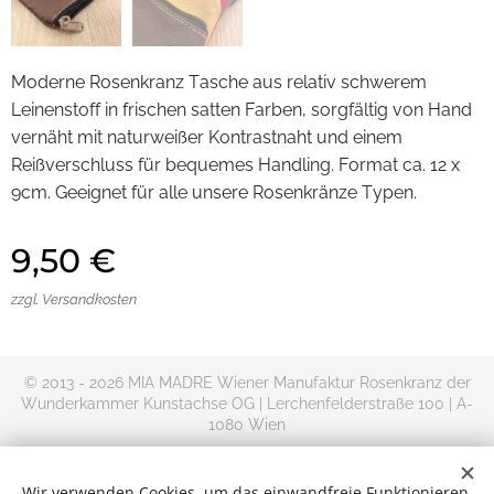
Moderne Rosenkranz Tasche aus relativ schwerem
Leinenstoff in frischen satten Farben, sorgfältig von Hand
vernäht mit naturweißer Kontrastnaht und einem
Reißverschluss für bequemes Handling. Format ca. 12 x
9cm. Geeignet für alle unsere Rosenkränze Typen.
9,50
€
zzgl. Versandkosten
© 2013 - 2026 MIA MADRE Wiener Manufaktur Rosenkranz der
Wunderkammer Kunstachse OG | Lerchenfelderstraße 100 | A-
1080 Wien
+AMDG
Rosenkranz kaufen im Online Shop | Versand Deutschland,
Wir verwenden Cookies, um das einwandfreie Funktionieren