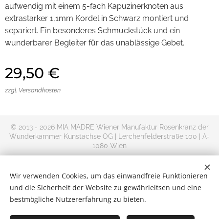
aufwendig mit einem 5-fach Kapuzinerknoten aus
extrastarker 1,1mm Kordel in Schwarz montiert und
separiert. Ein besonderes Schmuckstück und ein
wunderbarer Begleiter für das unablässige Gebet..
29,50
€
zzgl. Versandkosten
© 2013 - 2026 MIA MADRE Wiener Manufaktur Rosenkranz der
Wunderkammer Kunstachse OG | Lerchenfelderstraße 100 | A-
1080 Wien
+AMDG
Rosenkranz kaufen im Online Shop | Versand Deutschland,
Wir verwenden Cookies, um das einwandfreie Funktionieren
Österreich und Rest-Europa
und die Sicherheit der Website zu gewährleitsen und eine
Kontakt
|
Impressum
|
Allgemeine
bestmögliche Nutzererfahrung zu bieten.
Geschäftsbedingungen
|
Datenschutzerklärung
|
Widerrufsbelehru
Cookies