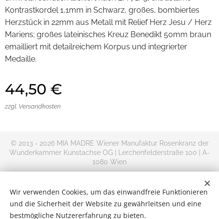
Kontrastkordel 1,1mm in Schwarz, großes, bombiertes
Herzstück in 22mm aus Metall mit Relief Herz Jesu / Herz
Mariens; großes lateinisches Kreuz Benedikt 50mm braun
emailliert mit detailreichem Korpus und integrierter
Medaille.
44,50
€
zzgl. Versandkosten
© 2013 - 2026 MIA MADRE Wiener Manufaktur Rosenkranz der
Wunderkammer Kunstachse OG | Lerchenfelderstraße 100 | A-
1080 Wien
+AMDG
Rosenkranz kaufen im Online Shop | Versand Deutschland,
Wir verwenden Cookies, um das einwandfreie Funktionieren
Österreich und Rest-Europa
und die Sicherheit der Website zu gewährleitsen und eine
Kontakt
|
Impressum
|
Allgemeine
bestmögliche Nutzererfahrung zu bieten.
Geschäftsbedingungen
|
Datenschutzerklärung
|
Widerrufsbelehru