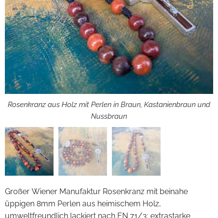
Brauner großer Rosenkranz mit braun emailliertem lateinischen
Rosenkranz aus Holz mit Perlen in Braun, Kastanienbraun und
Großer Rosenkranz mit Herz Jesu Herzstück und emailliertem
Nussbraun
Kreuz
Kreuz
Großer Wiener Manufaktur Rosenkranz mit beinahe
üppigen 8mm Perlen aus heimischem Holz,
umweltfreundlich lackiert nach EN 71/3; extrastarke