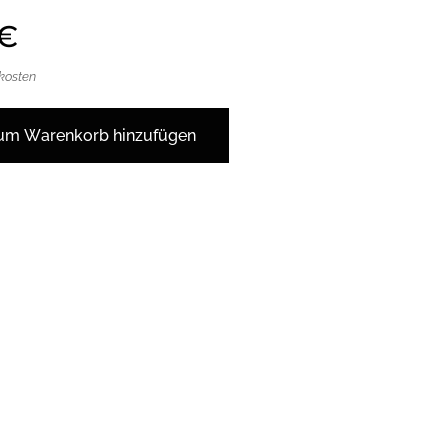
€
dkosten
um Warenkorb hinzufügen