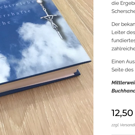
die Erge
Schersche
Der bekan
Leiter de
fundiertes
zahlreiche
Einen Aus
Seite des
Mittlerwe
Buchhande
12,50
zzgl. Versan