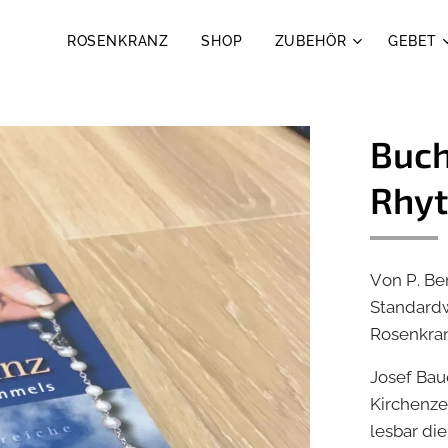
ROSENKRANZ
SHOP
ZUBEHÖR
GEBET
Buch
Rhy
Von P. Be
Standardw
Rosenkra
Josef Bau
Kirchenzei
lesbar di