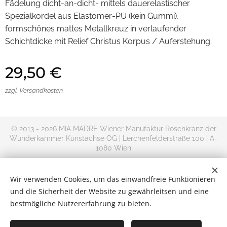
Fädelung dicht-an-dicht- mittels dauerelastischer
Spezialkordel aus Elastomer-PU (kein Gummi),
formschönes mattes Metallkreuz in verlaufender
Schichtdicke mit Relief Christus Korpus / Auferstehung.
29,50
€
zzgl. Versandkosten
© 2013 - 2026 MIA MADRE Wiener Manufaktur Rosenkranz der
Wunderkammer Kunstachse OG | Lerchenfelderstraße 100 | A-
1080 Wien
+AMDG
Rosenkranz kaufen im Online Shop | Versand Deutschland,
Wir verwenden Cookies, um das einwandfreie Funktionieren
Österreich und Rest-Europa
und die Sicherheit der Website zu gewährleitsen und eine
Kontakt
|
Impressum
|
Allgemeine
bestmögliche Nutzererfahrung zu bieten.
Geschäftsbedingungen
|
Datenschutzerklärung
|
Widerrufsbelehru
Cookies